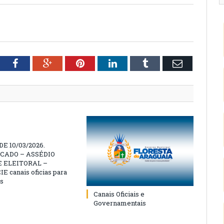
tter
Facebook
Google+
Pinterest
LinkedIn
Tumblr
Email
E 10/03/2026.
CADO – ASSÉDIO
 ELEITORAL –
 canais oficias para
s
Canais Oficiais e
Governamentais