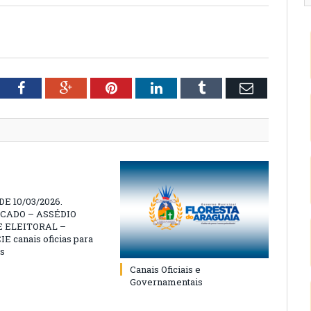
tter
Facebook
Google+
Pinterest
LinkedIn
Tumblr
Email
E 10/03/2026.
CADO – ASSÉDIO
 ELEITORAL –
 canais oficias para
s
Canais Oficiais e
Governamentais