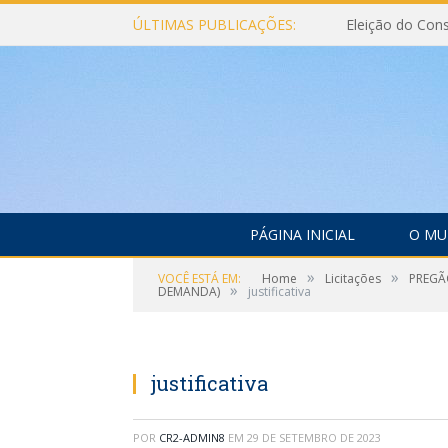
ÚLTIMAS PUBLICAÇÕES:
PÁGINA INICIAL
O MU
»
»
VOCÊ ESTÁ EM:
Home
Licitações
PREGÃ
»
DEMANDA)
justificativa
justificativa
POR
CR2-ADMIN8
EM
29 DE SETEMBRO DE 2023