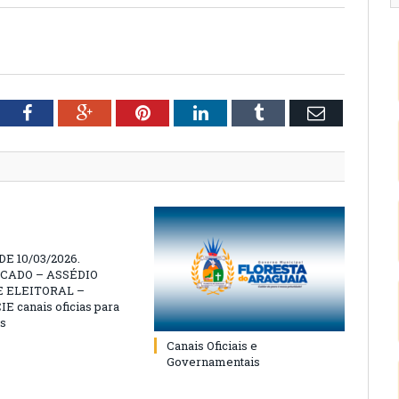
tter
Facebook
Google+
Pinterest
LinkedIn
Tumblr
Email
E 10/03/2026.
CADO – ASSÉDIO
 ELEITORAL –
 canais oficias para
s
Canais Oficiais e
Governamentais