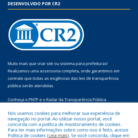
DESENVOLVIDO POR CR2
Muito mais que
criar site
ou
sistema para prefeituras
!
Realizamos uma
assessoria
completa, onde garantimos em
contrato que todas as exigências das
leis de transparência
pública
serão atendidas.
Conheça o
PNTP
e o
Radar da Transparência Pública
Nós usamos cookies para melhorar sua experiência de
navegação no portal. Ao utilizar nosso portal, você
concorda com a política de monitoramento de cookies.
Para ter mais informações sobre como isso é feito, acesse
Todos os direitos reservados a Prefeitura Municipal de Floresta
Política de cookies (
Leia mais
). Se você concorda, clique em
do Araguaia.