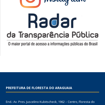
PREFEITURA DE FLORESTA DO ARAGUAIA
End.: Av. Pres. Juscelino Kubitscheck, 1962 – Centro, Floresta do