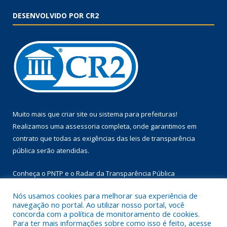
DESENVOLVIDO POR CR2
Muito mais que
criar site
ou
sistema para prefeituras
!
Realizamos uma
assessoria
completa, onde garantimos em
contrato que todas as exigências das
leis de transparência
pública
serão atendidas.
Conheça o
PNTP
e o
Radar da Transparência Pública
Nós usamos cookies para melhorar sua experiência de
navegação no portal. Ao utilizar nosso portal, você
concorda com a política de monitoramento de cookies.
Para ter mais informações sobre como isso é feito, acesse
Todos os direitos reservados a Prefeitura Municipal de Floresta