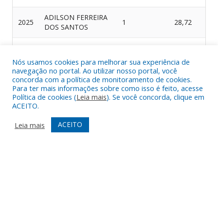
ADILSON FERREIRA
2025
1
28,72
DOS SANTOS
ADILSON
2025
1
41,11
RODRIGUES DIAS
Nós usamos cookies para melhorar sua experiência de
navegação no portal. Ao utilizar nosso portal, você
AILTON JOSE DE
concorda com a política de monitoramento de cookies.
2025
1
38,20
Para ter mais informações sobre como isso é feito, acesse
BRITO
Política de cookies (
Leia mais
). Se você concorda, clique em
ACEITO.
ALBA HENRIQUE DA
2025
1
29,35
LUZ
ACEITO
Leia mais
ANASTACIO
2025
1
21,25
MOREIRA MENDES
ANTONIO ROGERIO
2025
NASCIMENTO DA
1
45,06
SILVA
ARLY MANOEL DA
2025
1
42,83