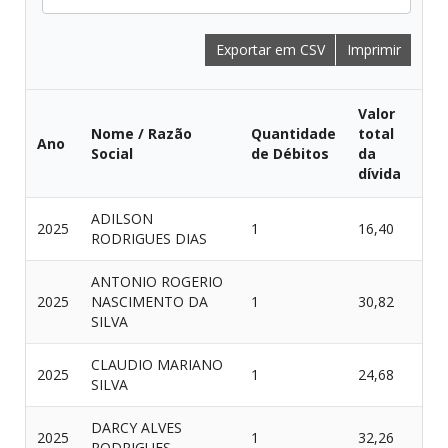
Exportar em CSV
Imprimir
Valor
Nome / Razão
Quantidade
total
Ano
Social
de Débitos
da
dívida
ADILSON
2025
1
16,40
RODRIGUES DIAS
ANTONIO ROGERIO
2025
NASCIMENTO DA
1
30,82
SILVA
CLAUDIO MARIANO
2025
1
24,68
SILVA
DARCY ALVES
2025
1
32,26
RODRIGUES