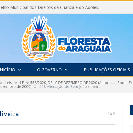
Eleição do Conselho Municipal dos Direitos da Criança e do Adolescente CMDCA 2026
NICÍPIO
O GOVERNO
PUBLICAÇÕES OFICIAIS
»
»
Leis
LEI Nº 558/2020, DE 10 DE DEZEMBRO DE 2020 (Autoriza o Poder Exe
»
 dezembro de 2009)
558-Alienação-de-Bem-João-oliveira
iveira
0