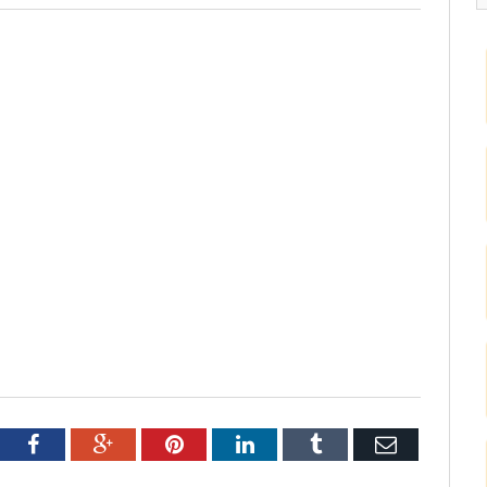
tter
Facebook
Google+
Pinterest
LinkedIn
Tumblr
Email