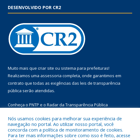
DESENVOLVIDO POR CR2
Muito mais que
criar site
ou
sistema para prefeituras
!
Realizamos uma
assessoria
completa, onde garantimos em
contrato que todas as exigências das
leis de transparência
pública
serão atendidas.
Conheça o
PNTP
e o
Radar da Transparência Pública
Nós usamos cookies para melhorar sua experiência de
navegação no portal. Ao utilizar nosso portal, você
concorda com a política de monitoramento de cookies.
Para ter mais informações sobre como isso é feito, acesse
Todos os direitos reservados a Prefeitura Municipal de Floresta