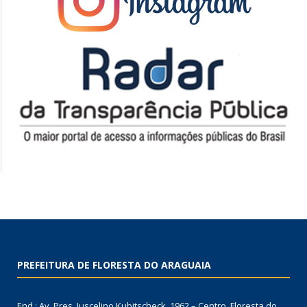
PREFEITURA DE FLORESTA DO ARAGUAIA
End.: Av. Pres. Juscelino Kubitscheck, 1962 – Centro, Floresta do