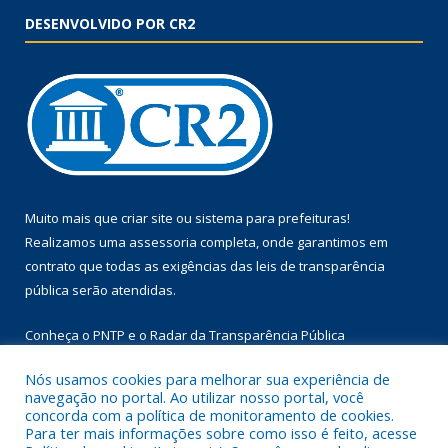
DESENVOLVIDO POR CR2
Muito mais que
criar site
ou
sistema para prefeituras
!
Realizamos uma
assessoria
completa, onde garantimos em
contrato que todas as exigências das
leis de transparência
pública
serão atendidas.
Conheça o
PNTP
e o
Radar da Transparência Pública
Nós usamos cookies para melhorar sua experiência de
navegação no portal. Ao utilizar nosso portal, você
concorda com a política de monitoramento de cookies.
Para ter mais informações sobre como isso é feito, acesse
Todos os direitos reservados a Prefeitura Municipal de Floresta