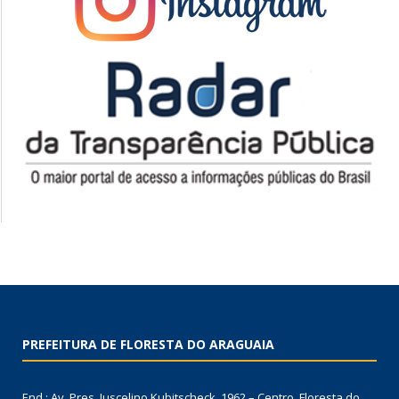
PREFEITURA DE FLORESTA DO ARAGUAIA
End.: Av. Pres. Juscelino Kubitscheck, 1962 – Centro, Floresta do