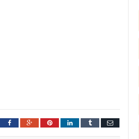
tter
Facebook
Google+
Pinterest
LinkedIn
Tumblr
Email