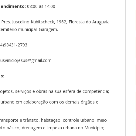
tendimento:
08:00 as 14:00
. Pres. Juscelino Kubitscheck, 1962, Floresta do Araguaia.
cemitério municipal. Garagem.
4)98431-2793
sviniciojesus@gmail.com
s:
jetos, serviços e obras na sua esfera de competência;
o urbano em colaboração com os demais órgãos e
ransporte e trânsito, habitação, controle urbano, meio
to básico, drenagem e limpeza urbana no Município;