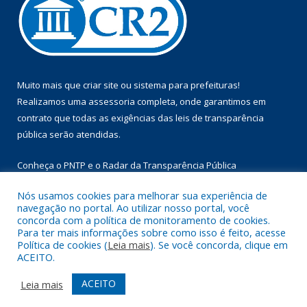
Muito mais que
criar site
ou
sistema para prefeituras
!
Realizamos uma
assessoria
completa, onde garantimos em
contrato que todas as exigências das
leis de transparência
pública
serão atendidas.
Conheça o
PNTP
e o
Radar da Transparência Pública
Nós usamos cookies para melhorar sua experiência de
navegação no portal. Ao utilizar nosso portal, você
concorda com a política de monitoramento de cookies.
Para ter mais informações sobre como isso é feito, acesse
Todos os direitos reservados a Prefeitura Municipal de Floresta
Política de cookies (
Leia mais
). Se você concorda, clique em
do Araguaia.
ACEITO.
Mapa do Site
Acessar Área Administrativa
ACEITO
Leia mais
Acessar Webmail