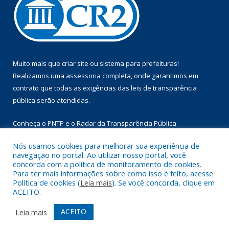
Muito mais que
criar site
ou
sistema para prefeituras
!
Realizamos uma
assessoria
completa, onde garantimos em
contrato que todas as exigências das
leis de transparência
pública
serão atendidas.
Conheça o
PNTP
e o
Radar da Transparência Pública
Nós usamos cookies para melhorar sua experiência de
navegação no portal. Ao utilizar nosso portal, você
concorda com a política de monitoramento de cookies.
Para ter mais informações sobre como isso é feito, acesse
Todos os direitos reservados a Prefeitura Municipal de Floresta
Política de cookies (
Leia mais
). Se você concorda, clique em
do Araguaia.
ACEITO.
Mapa do Site
Acessar Área Administrativa
ACEITO
Leia mais
Acessar Webmail