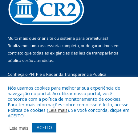
Muito mais que
criar site
ou
sistema para prefeituras
!
Realizamos uma
assessoria
completa, onde garantimos em
contrato que todas as exigências das
leis de transparência
pública
serão atendidas.
Conheça o
PNTP
e o
Radar da Transparência Pública
Nós usamos cookies para melhorar sua experiência de
navegação no portal. Ao utilizar nosso portal, você
concorda com a política de monitoramento de cookies.
Para ter mais informações sobre como isso é feito, acesse
Todos os direitos reservados a Prefeitura Municipal de Floresta
Política de cookies (
Leia mais
). Se você concorda, clique em
do Araguaia.
ACEITO.
Mapa do Site
Acessar Área Administrativa
ACEITO
Leia mais
Acessar Webmail