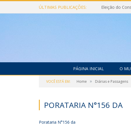
ÚLTIMAS PUBLICAÇÕES:
PÁGINA INICIAL
O MU
»
VOCÊ ESTÁ EM:
Home
Diárias e Passagens
PORATARIA N°156 DA
Porataria N°156 da